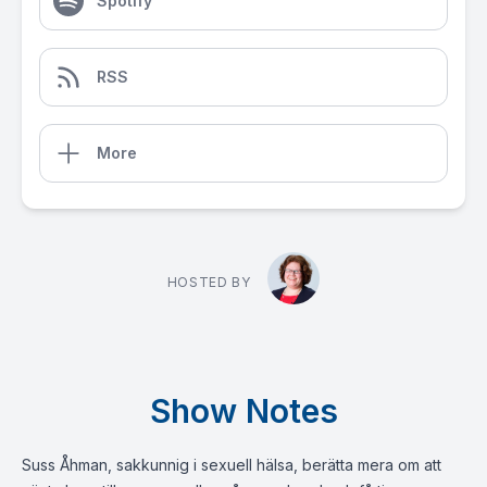
Spotify
RSS
More
HOSTED BY
Show Notes
Suss Åhman, sakkunnig i sexuell hälsa, berätta mera om att