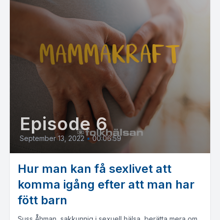
Episode 6
September 13, 2022
•
00:06:59
Hur man kan få sexlivet att
komma igång efter att man har
fött barn
Suss Åhman, sakkunnig i sexuell hälsa, berätta mera om