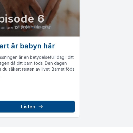
pisode 6
ember 13, 2022
•
00:03:41
art är babyn här
ssningen är en betydelsefull dag i ditt
dagen då ditt barn föds. Den dagen
 du säkert resten av livet. Barnet föds
.
Listen