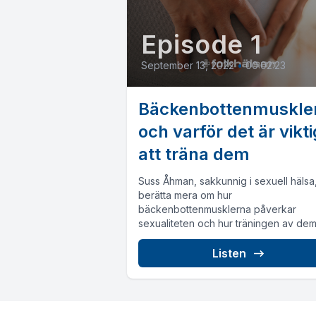
Episode 1
September 13, 2022
•
00:02:23
Bäckenbottenmuskle
och varför det är vikti
att träna dem
Suss Åhman, sakkunnig i sexuell hälsa
berätta mera om hur
bäckenbottenmusklerna påverkar
sexualiteten och hur träningen av de
ge bättre sex.
Listen