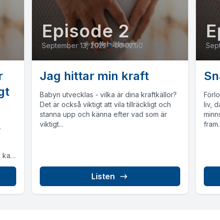
Episode 2
E
September 13, 2022
•
00:02:50
Sept
r
Jag hittar min kraft
Sn
gt
Babyn utvecklas - vilka är dina kraftkällor?
Förlo
Det är också viktigt att vila tillräckligt och
liv, 
stanna upp och känna efter vad som är
minns
viktigt...
fram..
,
m kan
Listen