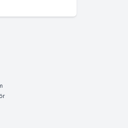
om
ör