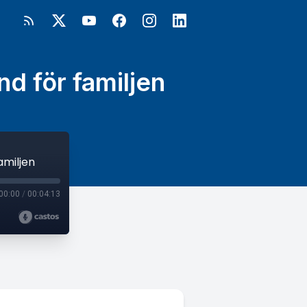
d för familjen
amiljen
00:00
/
00:04:13